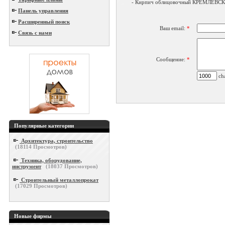
- Кирпич облицовочный КРЕМЛЕВСК
Панель управления
Расширенный поиск
Ваш email:
*
Связь с нами
Сообщение:
*
cha
Популярные категории
Архитектура, строительство
(
18114
Просмотров)
Техника, оборудование,
инструмент
(
18037
Просмотров)
Строительный металлопрокат
(
17029
Просмотров)
Новые фирмы