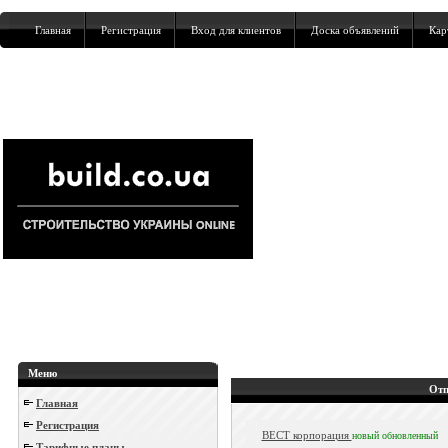
Главная
Регистрация
Вход для клиентов
Доска объявлений
Кар
Меню
Отп
Главная
Регистрация
ВЕСТ корпорация
новый
обновленный
Тарифные планы