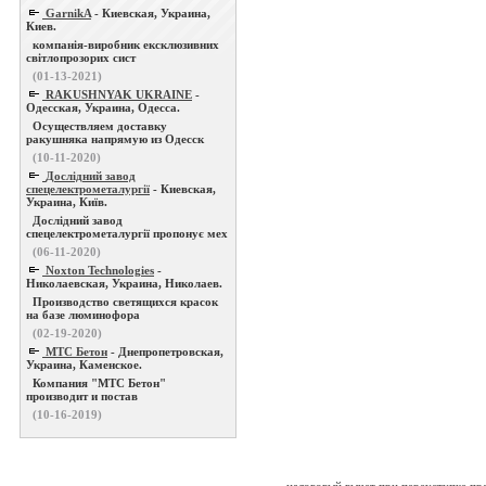
GarnikA
- Киевская, Украина,
Киев.
компанія-виробник ексклюзивних
світлопрозорих сист
(01-13-2021)
RAKUSHNYAK UKRAINE
-
Одесская, Украина, Одесса.
Осуществляем доставку
ракушняка напрямую из Одесск
(10-11-2020)
Дослідний завод
спецелектрометалургії
- Киевская,
Украина, Київ.
Дослідний завод
спецелектрометалургії пропонує мех
(06-11-2020)
Noxton Technologies
-
Николаевская, Украина, Николаев.
Производство светящихся красок
на базе люминофора
(02-19-2020)
МТС Бетон
- Днепропетровская,
Украина, Каменское.
Компания "МТС Бетон"
производит и постав
(10-16-2019)