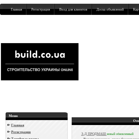
Главная
Регистрация
Вход для клиентов
Доска объявлений
Кар
Меню
Отп
Главная
Регистрация
З-Д ПРОДМАШ
новый
обновленный
Тарифные планы