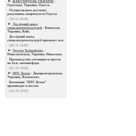
RAKUSHNYAK UKRAINE
-
Одесская, Украина, Одесса.
Осуществляем доставку
ракушняка напрямую из Одесск
(10-11-2020)
Дослідний завод
спецелектрометалургії
- Киевская,
Украина, Київ.
Дослідний завод
спецелектрометалургії пропонує мех
(06-11-2020)
Noxton Technologies
-
Николаевская, Украина, Николаев.
Производство светящихся красок
на базе люминофора
(02-19-2020)
МТС Бетон
- Днепропетровская,
Украина, Каменское.
Компания "МТС Бетон"
производит и постав
(10-16-2019)