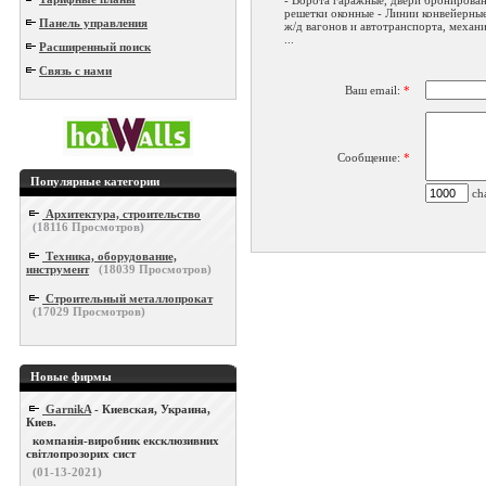
- Ворота гаражные, двери бронирован
решетки оконные - Линии конвейерные
Панель управления
ж/д вагонов и автотранспорта, механ
...
Расширенный поиск
Связь с нами
Ваш email:
*
Сообщение:
*
Популярные категории
cha
Архитектура, строительство
(
18116
Просмотров)
Техника, оборудование,
инструмент
(
18039
Просмотров)
Строительный металлопрокат
(
17029
Просмотров)
Новые фирмы
GarnikA
- Киевская, Украина,
Киев.
компанія-виробник ексклюзивних
світлопрозорих сист
(01-13-2021)