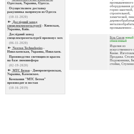
промышленного
Одесская, Украина, Одесса.
оборудования д
Осуществляем доставку
горно-шахтной,
ракушняка напрямую из Одесск
строительной,
(10-11-2020)
химической, пищ
деревообрабаты
Дослідний завод
металлообрабат
спецелектрометалургії
- Киевская,
промышленнос..
Украина, Київ.
Дослідний завод
Біла Скеля
спецелектрометалургії пропонує мех
новый
обновленный
(06-11-2020)
Изделия из
Noxton Technologies
-
искусственного 
Николаевская, Украина, Николаев.
Киеве. Изготовл
Производство светящихся красок
Продажа. Столе
на базе люминофора
Подоконники, Б
стойки, Ступени.
(02-19-2020)
МТС Бетон
- Днепропетровская,
Украина, Каменское.
Компания "МТС Бетон"
производит и постав
(10-16-2019)