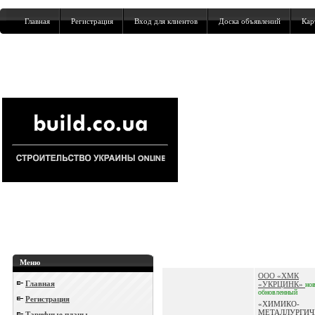
Главная
Регистрация
Вход для клиентов
Доска объявлений
Кар
Меню
ООО «ХМК
Главная
«УКРЦИНК»
но
обновленный
Регистрация
«ХИМИКО-
МЕТАЛЛУРГИЧ
Тарифные планы