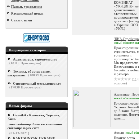
КОМБИНАТ
«УКРЦИНК» явл
Панель управления
единственным
Расширенный поиск
отечественным
производителем 
Связь с нами
цинковых (оксид
в Украине. ОО
«УКРЦ...
"БНВ-Стройсерв
новый
обновленны
Проектирование
Популярные категории
строительство, 
установка и
производство ба
Архитектура, строительство
Мы предлагаем:
(
18119
Просмотров)
Изготовление и
бассейнов любы
Техника, оборудование,
и размеро...
инструмент
(
18039
Просмотров)
(114
голосов)
Строительный металлопрокат
(
17030
Просмотров)
Александр. Пере
новый
обновленны
Грузовые перево
Новые фирмы
Украине. Renault
до 2-тонн. Быст
надежно. Досту
GarnikA
- Киевская, Украина,
цены....
Киев.
компанія-виробник ексклюзивних
світлопрозорих сист
Арман
новый
обн
(01-13-2021)
Производство
RAKUSHNYAK UKRAINE
-