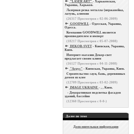
"LASER ART"
- Харьковская,
Украина, Харьков.
Лазерная резка металла (нержавейка,
латунь, алюмин
(
26317
Просмотров с 02-06-2009)
GOODWILL
- Одесская, Украина,
Одесса.
Компания GOODWILL является
производителем и импорт
(
18217
Просмотров с 05-07-2008)
DEKOR-SVET
- Киевская, Украина,
Киев.
Интернет-магазин Декор-свет
предлагает своим клиен
(
16127
Просмотров с 04-11-2008)
"Агрус"
- Киевская, Украина, Киев.
Строительство саун, бань, деревянных
домов из клее
(
12709
Просмотров с 03-02-2009)
IMAGE UKRAINE
- , , Киев.
- Декоративная подсветка фасадов
зданий, бассейно
(
12360
Просмотров с 0-0-)
Далее по теме
Дополнительная информация