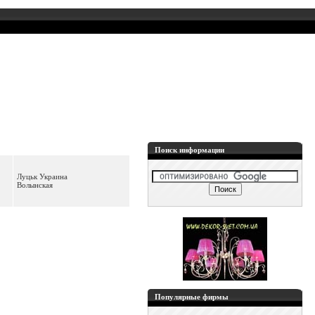
Поиск информации
Луцьк Украина
Волынская
Популярные фирмы