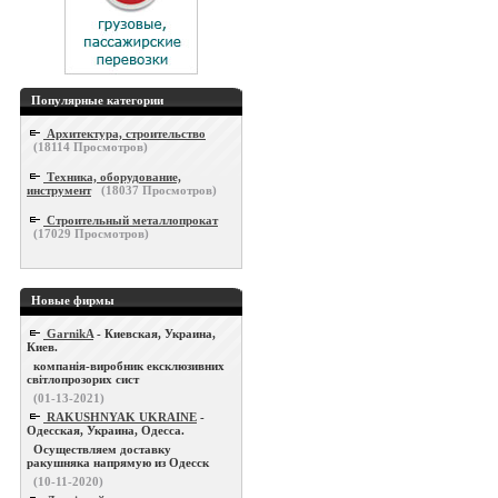
Популярные категории
Архитектура, строительство
(
18114
Просмотров)
Техника, оборудование,
инструмент
(
18037
Просмотров)
Строительный металлопрокат
(
17029
Просмотров)
Новые фирмы
GarnikA
- Киевская, Украина,
Киев.
компанія-виробник ексклюзивних
світлопрозорих сист
(01-13-2021)
RAKUSHNYAK UKRAINE
-
Одесская, Украина, Одесса.
Осуществляем доставку
ракушняка напрямую из Одесск
(10-11-2020)