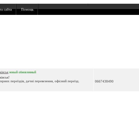
та сайта
Помощь
ківськ
новый
обновленный
івськ!
ирних переїздів, дачні перевезення, офісний переїзд.
0667438490