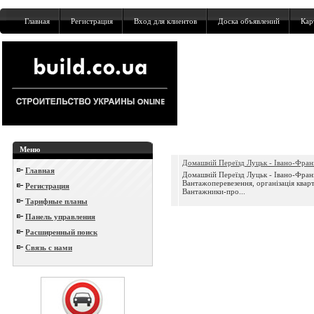
Главная
Регистрация
Вход для клиентов
Доска объявлений
Кар
Меню
Домашній Переїзд Луцьк - Івано-Фран
Главная
Домашній Переїзд Луцьк - Івано-Франк
Вантажоперевезення, організація кварт
Регистрация
Вантажники-про...
Тарифные планы
Панель управления
Расширенный поиск
Связь с нами