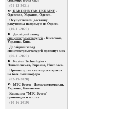
світлопрозорих сист
(01-13-2021)
RAKUSHNYAK UKRAINE
-
Одесская, Украина, Одесса.
Осуществляем доставку
ракушняка напрямую из Одесск
(10-11-2020)
Дослідний завод
спецелектрометалургії
- Киевская,
Украина, Київ.
Дослідний завод
спецелектрометалургії пропонує мех
(06-11-2020)
Noxton Technologies
-
Николаевская, Украина, Николаев.
Производство светящихся красок
на базе люминофора
(02-19-2020)
МТС Бетон
- Днепропетровская,
Украина, Каменское.
Компания "МТС Бетон"
производит и постав
(10-16-2019)