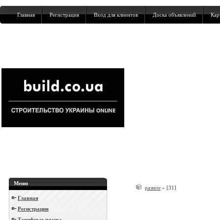
Главная
Регистрация
Вход для клиентов
Доска объявлений
Кар
Меню
разное
»
[31]
Главная
Регистрация
Тарифные планы