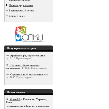
Панель управления
Расширенный поиск
Связь с нами
Популярные категории
Архитектура, строительство
(
18113
Просмотров)
Техника, оборудование,
инструмент
(
18032
Просмотров)
Строительный металлопрокат
(
17025
Просмотров)
Новые фирмы
GarnikA
- Киевская, Украина,
Киев.
компанія-виробник ексклюзивних