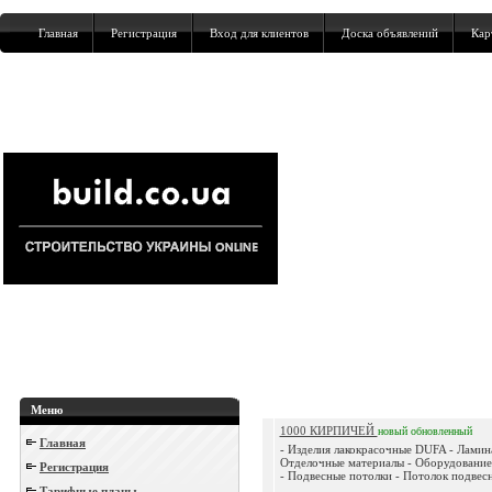
Главная
Регистрация
Вход для клиентов
Доска объявлений
Кар
Меню
1000 КИРПИЧЕЙ
новый
обновленный
Главная
- Изделия лакокрасочные DUFA - Ламина
Отделочные материалы - Оборудование
Регистрация
- Подвесные потолки - Потолок подвесн
Тарифные планы