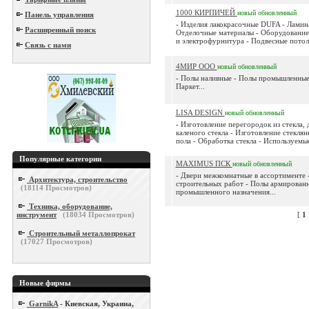
1000 КИРПИЧЕЙ
новый
обновленный
Панель управления
- Изделия лакокрасочные DUFA - Ламина
Расширенный поиск
Отделочные материалы - Оборудование
и электрофурнитура - Подвесные потолк
Связь с нами
4МИР ООО
новый
обновленный
- Полы наливные - Полы промышленные 
Паркет...
LISA DESIGN
новый
обновленный
- Изготовление перегородок из стекла, 
каленого стекла - Изготовление стеклян
пола - Обработка стекла - Используемые
Популярные категории
MAXIMUS ПСК
новый
обновленный
- Двери межкомнатные в ассортименте 
Архитектура, строительство
строительных работ - Полы армирован
(
18114
Просмотров)
промышленного назначения...
Техника, оборудование,
инструмент
(
18034
Просмотров)
[
1
Строительный металлопрокат
(
17027
Просмотров)
Новые фирмы
GarnikA
- Киевская, Украина,