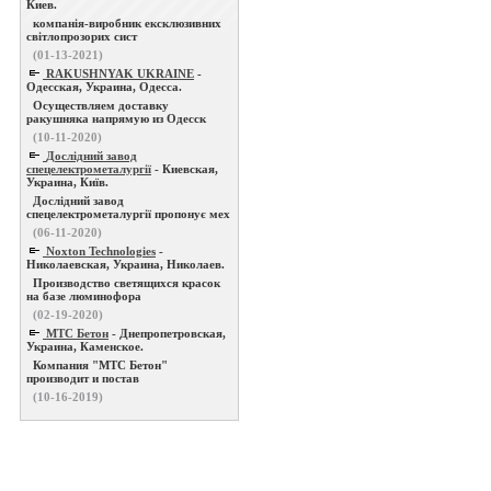
Киев.
компанія-виробник ексклюзивних
світлопрозорих сист
(01-13-2021)
RAKUSHNYAK UKRAINE
-
Одесская, Украина, Одесса.
Осуществляем доставку
ракушняка напрямую из Одесск
(10-11-2020)
Дослідний завод
спецелектрометалургії
- Киевская,
Украина, Київ.
Дослідний завод
спецелектрометалургії пропонує мех
(06-11-2020)
Noxton Technologies
-
Николаевская, Украина, Николаев.
Производство светящихся красок
на базе люминофора
(02-19-2020)
МТС Бетон
- Днепропетровская,
Украина, Каменское.
Компания "МТС Бетон"
производит и постав
(10-16-2019)