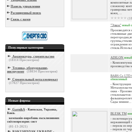
композитные п
сложному конт
Панель управления
гравировка мет
Расширенный поиск
кожи, ...
(18
Связь с нами
"Элкон"
новый
Производятся 
стеклянные две
перегородки,в
группы,стекля
ограждения из
Популярные категории
стекла.Использу
Архитектура, строительство
ADILON
новый
(
18114
Просмотров)
- Комплектующ
производства м
Техника, оборудование,
инструмент
(
18034
Просмотров)
BARS Co LTD
Строительный металлопрокат
обновленный
(
17027
Просмотров)
- Конструкции
Металлопласти
окна - Произв
стеклопакетов 
фальшпереплета
Новые фирмы
Сады зимние...
GarnikA
- Киевская, Украина,
Киев.
BLESK TM
но
компанія-виробник ексклюзивних
- полотенцесу
світлопрозорих сист
нержавеющей с
- перила из не
(01-13-2021)
- перила из чер
RAKUSHNYAK UKRAINE
-