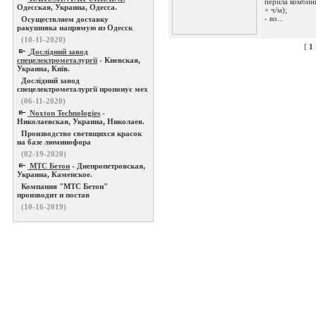
перила комбин
Одесская, Украина, Одесса.
+ ч/м);
- во...
Осуществляем доставку
ракушняка напрямую из Одесск
(10-11-2020)
[
1
Дослідний завод
спецелектрометалургії
- Киевская,
Украина, Київ.
Дослідний завод
спецелектрометалургії пропонує мех
(06-11-2020)
Noxton Technologies
-
Николаевская, Украина, Николаев.
Производство светящихся красок
на базе люминофора
(02-19-2020)
МТС Бетон
- Днепропетровская,
Украина, Каменское.
Компания "МТС Бетон"
производит и постав
(10-16-2019)