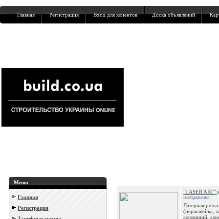
Главная
Регистрация
Вход для клиентов
Доска объявлений
Кар
Меню
"LASER ART"
Главная
изображения
Лазерная резка
Регистрация
(нержавейка, л
алюминий, ал
Тарифные планы