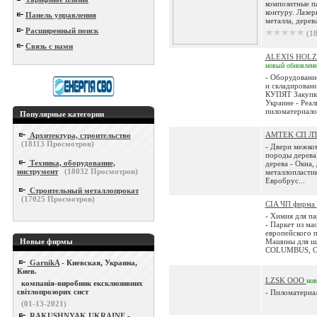
композитные п
контуру. Лазер
Панель управления
металла, дерева
Расширенный поиск
(18
Связь с нами
ALEXIS HOL
новый
обновлен
- Оборудовани
и складировани
КУПЯТ Закупка
Украине - Реал
пиломатериалов
Популярные категории
AMTEK СП Л
Архитектура, строительство
(
18113
Просмотров)
- Двери межко
породы дерева)
Техника, оборудование,
дерева - Окна,
инструмент
(
18032
Просмотров)
металлопластик
Евробрус...
Строительный металлопрокат
(
17025
Просмотров)
CIA ЧП фирма
- Химия для п
- Паркет из ма
европейского п
Новые фирмы
Машины для шл
COLUMBUS, OR
GarnikA
- Киевская, Украина,
Киев.
LZSK ООО
но
компанія-виробник ексклюзивних
світлопрозорих сист
- Пиломатериал
(01-13-2021)
RAKUSHNYAK UKRAINE
-