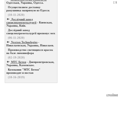
[
1
Одесская, Украина, Одесса.
Осуществляем доставку
ракушняка напрямую из Одесск
(10-11-2020)
Дослідний завод
спецелектрометалургії
- Киевская,
Украина, Київ.
Дослідний завод
спецелектрометалургії пропонує мех
(06-11-2020)
Noxton Technologies
-
Николаевская, Украина, Николаев.
Производство светящихся красок
на базе люминофора
(02-19-2020)
МТС Бетон
- Днепропетровская,
Украина, Каменское.
Компания "МТС Бетон"
производит и постав
(10-16-2019)
строймат