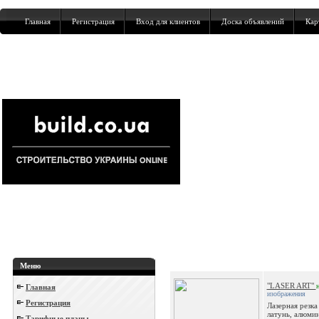
Главная
Регистрация
Вход для клиентов
Доска объявлений
Кар
Меню
"LASER ART"
Главная
изображения
Регистрация
Лазерная резка
латунь, алюми
Тарифные планы