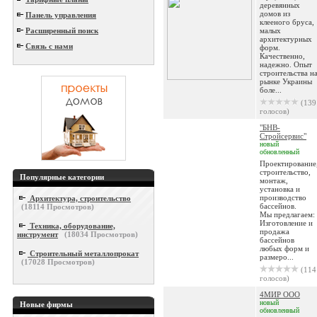
деревянных
домов из
Панель управления
клееного бруса,
Расширенный поиск
малых
архитектурных
Связь с нами
форм.
Качественно,
надежно. Опыт
строительства н
рынке Украины
боле...
(139
голосов)
"БНВ-
Стройсервис"
новый
обновленный
Проектирование
строительство,
Популярные категории
монтаж,
установка и
производство
Архитектура, строительство
бассейнов.
(
18114
Просмотров)
Мы предлагаем:
Изготовление и
Техника, оборудование,
продажа
инструмент
(
18034
Просмотров)
бассейнов
любых форм и
Строительный металлопрокат
размеро...
(
17028
Просмотров)
(114
голосов)
4МИР ООО
новый
Новые фирмы
обновленный