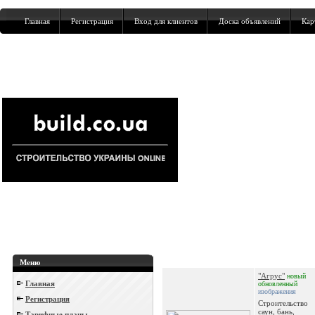
Главная
Регистрация
Вход для клиентов
Доска объявлений
Кар
Меню
"Агрус"
новый
Главная
обновленный
изображения
Регистрация
Строительство
саун, бань,
Тарифные планы