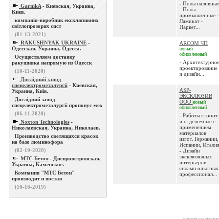
- Полы наливные
GarnikA
- Киевская, Украина,
- Полы
Киев.
промышленные -
компанія-виробник ексклюзивних
Ламинат -
світлопрозорих сист
Паркет...
(01-13-2021)
RAKUSHNYAK UKRAINE
-
ARCOM ЧП
Одесская, Украина, Одесса.
новый
обновленный
Осуществляем доставку
- Архитектурно
ракушняка напрямую из Одесск
проектирование
(10-11-2020)
и дизайн...
Дослідний завод
спецелектрометалургії
- Киевская,
ASP-
Украина, Київ.
ЭКСКЛЮЗИВ
Дослідний завод
ООО
новый
спецелектрометалургії пропонує мех
обновленный
(06-11-2020)
- Работы строит.
и отделочные с
Noxton Technologies
-
применением
Николаевская, Украина, Николаев.
материалов
Производство светящихся красок
изгот. Германии,
на базе люминофора
Испании, Итали
(02-19-2020)
- Дизайн
эксклюзивных
МТС Бетон
- Днепропетровская,
интерьеров
Украина, Каменское.
силами опытных
Компания "МТС Бетон"
профессионал...
производит и постав
(10-16-2019)