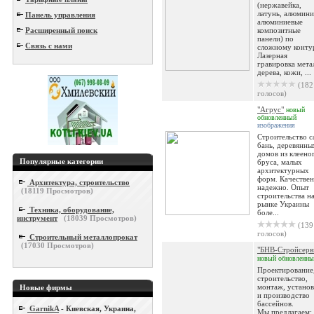
(нержавейка,
латунь, алюмини
Панель управления
алюминиевые
Расширенный поиск
композитные
панели) по
Связь с нами
сложному конту
Лазерная
гравировка мета
дерева, кожи, ...
(182
голосов)
"Агрус"
новый
обновленный
изображения
Строительство с
бань, деревянны
домов из клеено
Популярные категории
бруса, малых
архитектурных
форм. Качествен
Архитектура, строительство
надежно. Опыт
(
18119
Просмотров)
строительства н
рынке Украины
Техника, оборудование,
боле...
инструмент
(
18039
Просмотров)
(139
голосов)
Строительный металлопрокат
(
17030
Просмотров)
"БНВ-Стройсерв
новый
обновленны
Проектирование
строительство,
монтаж, установ
Новые фирмы
и производство
бассейнов.
GarnikA
- Киевская, Украина,
Мы предлагаем: