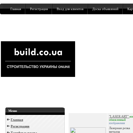
Главная
Регистрация
Вход для клиентов
Доска объявлений
Кар
Меню
"LASER ART"
но
Главная
обновленный
изображения
Регистрация
Лазерная резка
металла
Тарифные планы