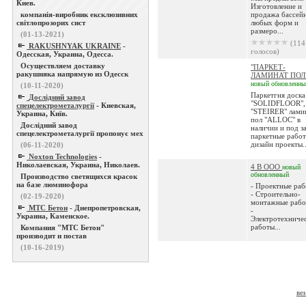
Киев.
Изготовление и
компанія-виробник ексклюзивних
продажа бассей
світлопрозорих сист
любых форм и
размеро...
(01-13-2021)
(114
RAKUSHNYAK UKRAINE
-
голосов)
Одесская, Украина, Одесса.
Осуществляем доставку
"ПАРКЕТ-
ракушняка напрямую из Одесск
ЛАМИНАТ ПОЛ
новый
обновленны
(10-11-2020)
Паркетгня доска
Дослідний завод
"SOLIDFLOOR",
спецелектрометалургії
- Киевская,
"STEIRER" лами
Украина, Київ.
пол "ALLOC" в
Дослідний завод
наличии и под за
спецелектрометалургії пропонує мех
паркетные работ
дизайн проекты..
(06-11-2020)
Noxton Technologies
-
Николаевская, Украина, Николаев.
4 В ООО
новый
обновленный
Производство светящихся красок
на базе люминофора
- Проектные ра
- Строительно-
(02-19-2020)
монтажные раб
МТС Бетон
- Днепропетровская,
-
Украина, Каменское.
Электротехниче
работы...
Компания "МТС Бетон"
производит и постав
(10-16-2019)
ве