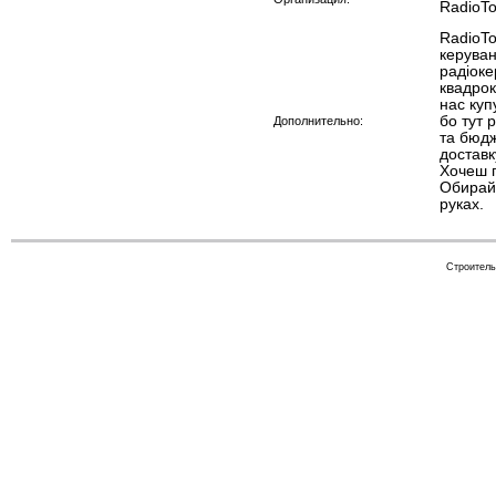
RadioT
RadioTo
керуван
радіоке
квадрок
нас куп
бо тут 
Дополнительно:
та бюдж
доставк
Хочеш п
Обирай 
руках.
Строитель