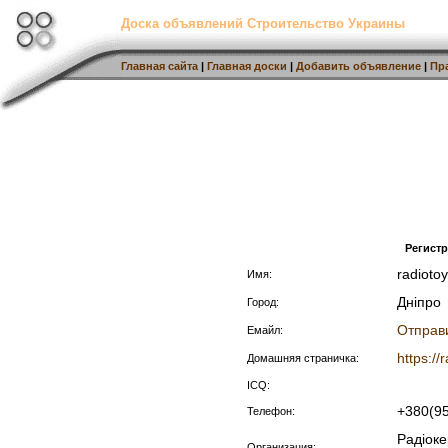
Доска объявлений Строительство Украины
Главная сайта
|
Главная доски
|
Добавить объявление
|
Пр
Регист
radioto
Имя:
Дніпро
Город:
Отправ
Емайл:
https://
Домашняя страничка:
ICQ:
+380(9
Телефон:
Радіоке
Организация: