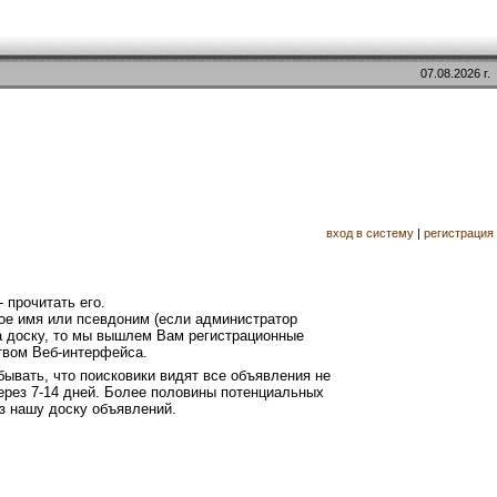
07.08.2026 г.
вход в систему
|
регистрация
 прочитать его.
свое имя или псевдоним (если администратор
а доску, то мы вышлем Вам регистрационные
ством Веб-интерфейса.
абывать, что поисковики видят все объявления не
через 7-14 дней. Более половины потенциальных
ез нашу доску объявлений.