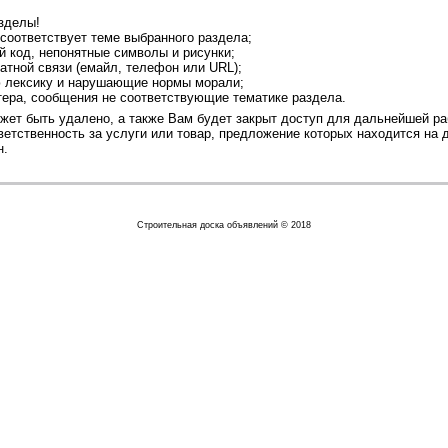
зделы!
 соответствует теме выбранного раздела;
й код, непонятные символы и рисунки;
атной связи (емайл, телефон или URL);
ю лексику и нарушающие нормы морали;
тера, сообщения не соответствующие тематике раздела.
ет быть удалено, а также Вам будет закрыт доступ для дальнейшей ра
етственность за услуги или товар, предложение которых находится на д
н.
Строительная доска объявлений © 2018