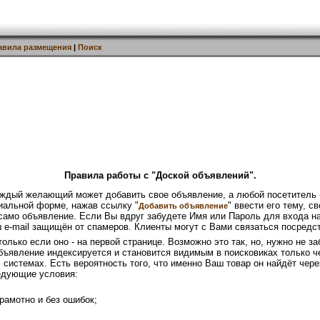
авила размещения
|
Поиск
Правила работы с "Доской объявлений".
каждый желающий может добавить свое объявление, а любой посетитель -
иальной форме, нажав ссылку "
" ввести его тему, 
Добавить объявление
 само объявление. Если Вы вдруг забудете Имя или Пароль для входа н
ш e-mail защищён от спамеров. Клиенты могут с Вами связаться посред
олько если оно - на первой странице. Возможно это так, но, нужно не з
объявление индексируется и становится видимым в поисковиках только 
 системах. Есть вероятность того, что именно Ваш товар он найдёт чер
едующие условия:
рамотно и без ошибок;