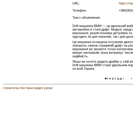
URL:
https://r
Телефон:
+380(95)
Текст объявления:
Drift машинка BMW — це ідеальний вибі
автомобіля в стилі дріфт. Моделі, пред
виконання, реалістичними деталями та 
підходить як для новачків, так і для до
Ця машинка оснащена потужним двигуно
повороти, немов справжній дріфт на реа
керування ви зможете точно контролюват
міцних матеріалів, вона витримує числен
надійність.
Якщо ви хочете додати драйву у свій в
Drift машинка BMW стане ідеальним вар
по всій Україні.
строительство бани видео уроки