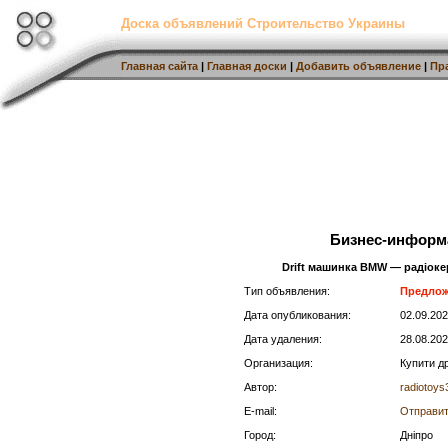
Доска объявлений Строительство Украины
Главная сайта
|
Главная доски
|
Добавить объявление
|
Пр
Бизнес-информ
Drift машинка BMW — радіоке
Тип объявления:
Предло
Дата опубликования:
02.09.20
Дата удаления:
28.08.20
Организация:
Купити д
Автор:
radiotoys
E-mail:
Отправит
Город:
Дніпро