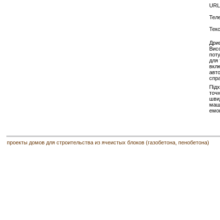
URL
Тел
Тек
Дриф
Висо
пот
для 
вклю
авто
спр
Підх
точ
швид
маш
емоц
проекты домов для строительства из ячеистых блоков (газобетона, пенобетона)