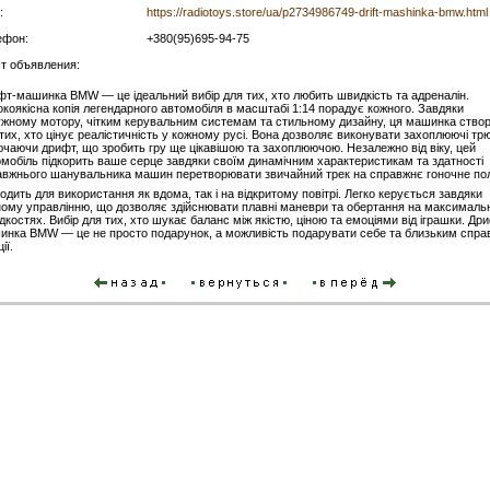
:
https://radiotoys.store/ua/p2734986749-drift-mashinka-bmw.html
ефон:
+380(95)695-94-75
ст объявления:
т-машинка BMW — це ідеальний вибір для тих, хто любить швидкість та адреналін.
коякісна копія легендарного автомобіля в масштабі 1:14 порадує кожного. Завдяки
ужному мотору, чітким керувальним системам та стильному дизайну, ця машинка ство
тих, хто цінує реалістичність у кожному русі. Вона дозволяє виконувати захоплюючі тр
чаючи дрифт, що зробить гру ще цікавішою та захоплюючою. Незалежно від віку, цей
мобіль підкорить ваше серце завдяки своїм динамічним характеристикам та здатності
авжнього шанувальника машин перетворювати звичайний трек на справжнє гоночне по
одить для використання як вдома, так і на відкритому повітрі. Легко керується завдяки
ному управлінню, що дозволяє здійснювати плавні маневри та обертання на максималь
костях. Вибір для тих, хто шукає баланс між якістю, ціною та емоціями від іграшки. Др
инка BMW — це не просто подарунок, а можливість подарувати себе та близьким спра
ії.