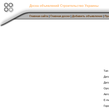
Доска объявлений Строительство Украины
Главная сайта
|
Главная доски
|
Добавить объявление
|
Пр
Тип
Дат
Дат
Орг
Авто
E-ma
Горо