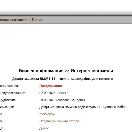
авила размещения
|
Поиск
Бизнес-информация
Интернет-магазины
>>
Дрифт-машинка BMW 1:14 — стиль та швидкість для кожного
 объявления:
Предложение
а опубликования:
02.09.2025
17:05:47
а удаления:
28.08.2026 (осталось
21
день)
анизация:
Дрифт-машинка BMW на радіокеруванні - Купити онлайн
р:
radiotoys2
il:
Отправить письмо автору
д:
Дніпро