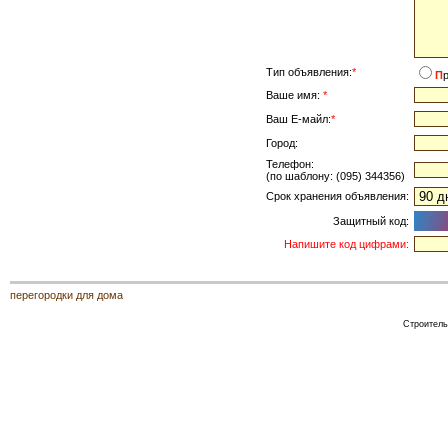
Тип объявления:
*
П
Ваше имя:
*
Ваш Е-майл:
*
Город:
Телефон:
(по шаблону: (095) 344356)
Срок хранения объявления:
Защитный код:
Напишите код цифрами:
перегородки для дома
Строитель