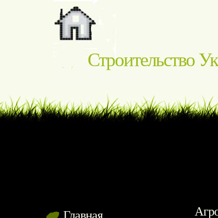
Строительство У
Агро
Главная