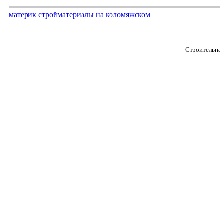
материк стройматериалы на коломяжском
Строительна