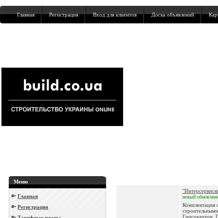
Главная
Регистрация
Вход для клиентов
Доска объявлений
Кар
Меню
"Интерсервиск
Главная
новый
обновлен
Комплектация 
Регистрация
строительными
Гипсокартон, 
Тарифные планы