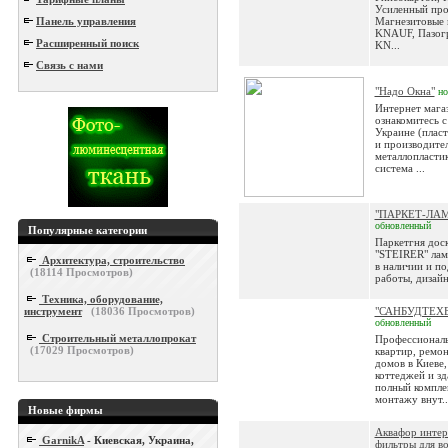
Усиленный про
Панель управления
Магнезитовые 
KNAUF, Пазог
Расширенный поиск
KN...
Связь с нами
"Надо Окна"
н
Интернет магаз
ознакомитесь с
Украине (плас
и производите
металлопластик
система ...
"ПАРКЕТ-ЛА
обновленный
Популярные категории
Паркетгня дос
"STEIRER" лам
Архитектура, строительство
в наличии и по
(
18114
Просмотров)
работы, дизайн
Техника, оборудование,
инструмент
(
18036
Просмотров)
"САНБУДТЕХБ
обновленный
Строительный металлопрокат
Профессионал
(
17029
Просмотров)
квартир, ремо
домов в Киеве,
коттеджей и зд
полный компле
монтажу внут..
Новые фирмы
Аквафор интер
GarnikA
- Киевская, Украина,
фильтры для в