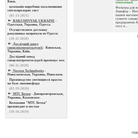
Киев.
обновленный
компанія-виробник ексклюзивних
Фильтры для 
світлопрозорих сист
Аквафор – Инт
нашем магазин
(01-13-2021)
сумеете ознако
RAKUSHNYAK UKRAINE
-
предприятия А
Одесская, Украина, Одесса.
того п...
Осуществляем доставку
ракушняка напрямую из Одесск
(10-11-2020)
Дослідний завод
спецелектрометалургії
- Киевская,
Украина, Київ.
Дослідний завод
спецелектрометалургії пропонує мех
(06-11-2020)
Noxton Technologies
-
Николаевская, Украина, Николаев.
Производство светящихся красок
на базе люминофора
(02-19-2020)
МТС Бетон
- Днепропетровская,
Украина, Каменское.
Компания "МТС Бетон"
производит и постав
(10-16-2019)
дома