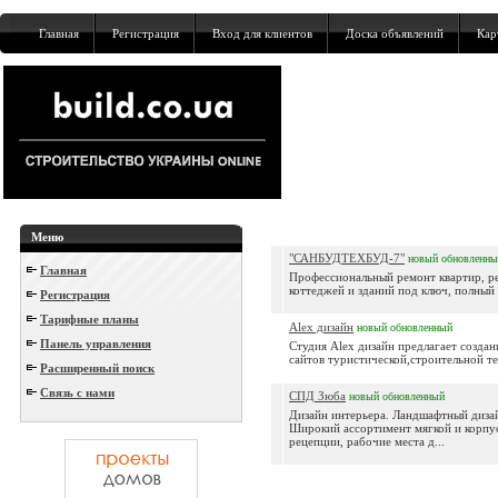
Главная
Регистрация
Вход для клиентов
Доска объявлений
Кар
Меню
"САНБУДТЕХБУД-7"
новый
обновленны
Главная
Профессиональный ремонт квартир, ре
коттеджей и зданий под ключ, полный 
Регистрация
Тарифные планы
Alex дизайн
новый
обновленный
Панель управления
Студия Alex дизайн предлагает создан
сайтов туристической,строительной тем
Расширенный поиск
Связь с нами
СПД Зюба
новый
обновленный
Дизайн интерьера. Ландшафтный диза
Широкий ассортимент мягкой и корпус
рецепции, рабочие места д...