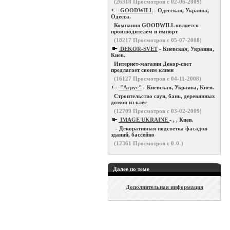
(
26318
Просмотров с 02-06-2009)
GOODWILL
- Одесская, Украина,
Одесса.
Компания GOODWILL является
производителем и импорт
(
18217
Просмотров с 05-07-2008)
DEKOR-SVET
- Киевская, Украина,
Киев.
Интернет-магазин Декор-свет
предлагает своим клиен
(
16127
Просмотров с 04-11-2008)
"Агрус"
- Киевская, Украина, Киев.
Строительство саун, бань, деревянных
домов из клее
(
12709
Просмотров с 03-02-2009)
IMAGE UKRAINE
- , , Киев.
- Декоративная подсветка фасадов
зданий, бассейно
(
12361
Просмотров с 0-0-)
Далее по теме
Дополнительная информация