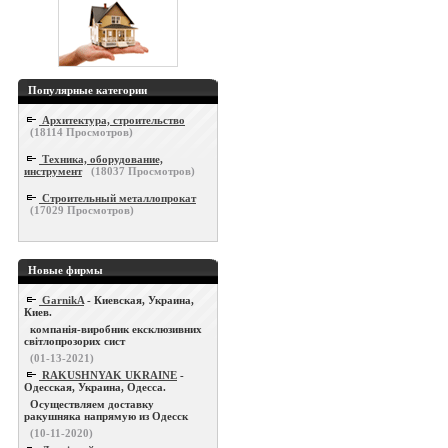
Популярные категории
Архитектура, строительство
(
18114
Просмотров)
Техника, оборудование,
инструмент
(
18037
Просмотров)
Строительный металлопрокат
(
17029
Просмотров)
Новые фирмы
GarnikA
- Киевская, Украина,
Киев.
компанія-виробник ексклюзивних
світлопрозорих сист
(01-13-2021)
RAKUSHNYAK UKRAINE
-
Одесская, Украина, Одесса.
Осуществляем доставку
ракушняка напрямую из Одесск
(10-11-2020)