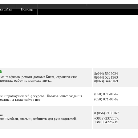
та сайта
Помощь
й
8(044) 5922024
монт офисов, ремонт домов в Киеве, строительство
8(044) 5221963
комплекс работ по монтажу внут...
8(063) 3448169
(050) 071-00-62
ие и промоушен веб-ресурсов . Богатый опыт создания
(050) 071-00-62
атики, a также сайтов пор...
8 (056) 7160167
йн.
+380972372537,
ной мебели, спальни, кабинеты для руководителей,
+380664225219