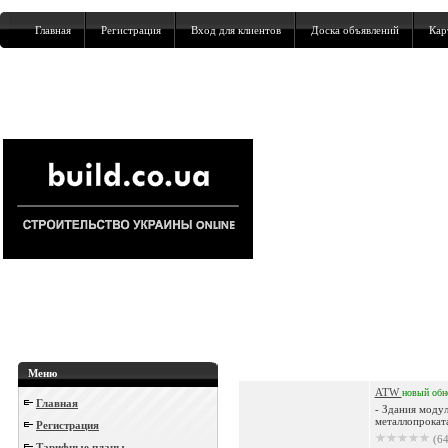
Главная
Регистрация
Вход для клиентов
Доска объявлений
Кар
Меню
ATW
новый
обн
Главная
- Здания модул
металлопроката
Регистрация
(64
Тарифные планы