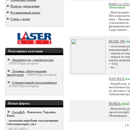
BARS Co LTD
Панель управления
обновленный
- Конструкции
Расширенный поиск
Металлопласти
Связь с нами
окна - Произв
стеклопакетов 
фальшпереплета
Сады зимние...
BLESK TM
но
- полотенцесу
нержавеющей с
Популярные категории
- перила из не
- перила из чер
Архитектура, строительство
перила комбин
(
18119
Просмотров)
+ ч/м);
- во...
Техника, оборудование,
инструмент
(
18039
Просмотров)
DAN ФЛ-П
нов
Строительный металлопрокат
- Разработка, 
(
17029
Просмотров)
металлоконстр
из листового п
Электроинструм
Новые фирмы
HONKA
новый
- Комплекты до
GarnikA
- Киевская, Украина,
экологической
Киев.
(Финляндия)...
компанія-виробник ексклюзивних
світлопрозорих сист
[
1
(01-13-2021)