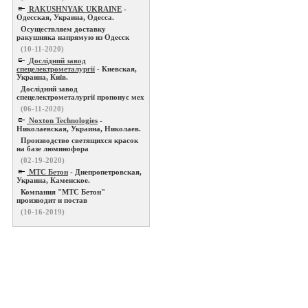
RAKUSHNYAK UKRAINE
-
Одесская, Украина, Одесса.
Осуществляем доставку
ракушняка напрямую из Одесск
(10-11-2020)
Дослідний завод
спецелектрометалургії
- Киевская,
Украина, Київ.
Дослідний завод
спецелектрометалургії пропонує мех
(06-11-2020)
Noxton Technologies
-
Николаевская, Украина, Николаев.
Производство светящихся красок
на базе люминофора
(02-19-2020)
МТС Бетон
- Днепропетровская,
Украина, Каменское.
Компания "МТС Бетон"
производит и постав
(10-16-2019)